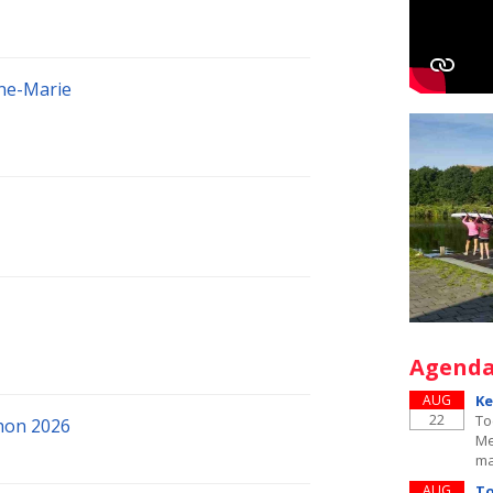
nne-Marie
Agend
AUG
Ke
22
To
hon 2026
Me
ma
AUG
To