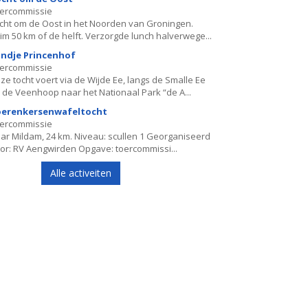
ercommissie
cht om de Oost in het Noorden van Groningen.
im 50 km of de helft. Verzorgde lunch halverwege...
ndje Princenhof
ercommissie
ze tocht voert via de Wijde Ee, langs de Smalle Ee
 de Veenhoop naar het Nationaal Park “de A...
erenkersenwafeltocht
ercommissie
ar Mildam, 24 km. Niveau: scullen 1 Georganiseerd
or: RV Aengwirden Opgave: toercommissi...
Alle activeiten