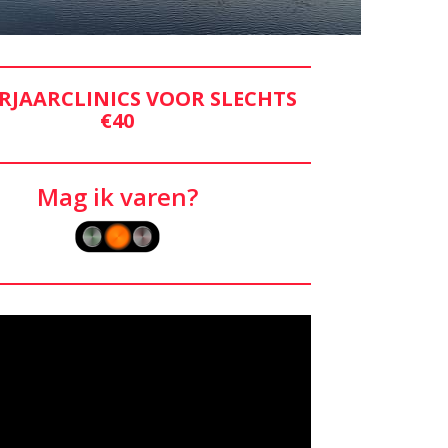
RJAARCLINICS VOOR SLECHTS
€40
Mag ik varen?