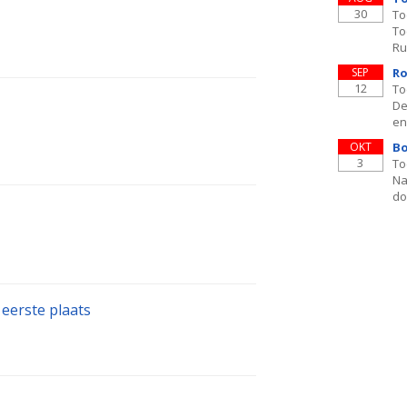
30
To
To
Ru
SEP
Ro
12
To
De
en
OKT
Bo
3
To
Na
do
eerste plaats