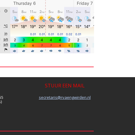
STUUR EEN MAIL
55
siraterces
@rvaengwirden.nl
)