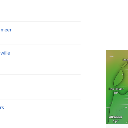
emeer
wille
rs