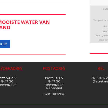
 MOOISTE WATER VAN
LAND
 lid!
EZOEKADRES
POSTADRES
BEL
tterwille 50
Postbus 805
06 - 182127
8447 GC
8447 GC
(Secretaris
eerenveen
Heerenveen
Nederland
Kvk:
01085984