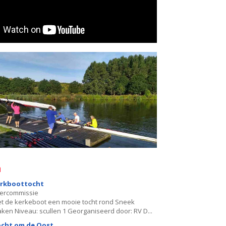
a
rkboottocht
ercommissie
t de kerkeboot een mooie tocht rond Sneek
ken Niveau: scullen 1 Georganiseerd door: RV D...
cht om de Oost