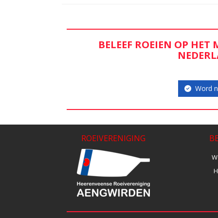
BELEEF ROEIEN OP HET
NEDER
Word nu
ROEIVERENIGING
B
We
H