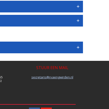
STUUR EEN MAIL
55
siraterces
@rvaengwirden.nl
)