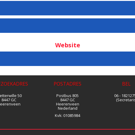
Website
EZOEKADRES
POSTADRES
BEL
tterwille 50
Postbus 805
06 - 182127
8447 GC
8447 GC
(Secretaris
eerenveen
Heerenveen
Nederland
Kvk:
01085984