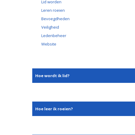
Lid worden
Leren roeien
Bevoegdheden
Veiligheid
Ledenbeheer
Website
Hoe wordt ik lid?
Hoe leer ik roeien?