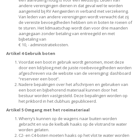
een aanvulling nodig is voor een wedstrijd. Leden van
andere verenigingen dienen in dat geval wel te worden
aangemeld bij RV Aengwirden in verband met verzekering.
Van leden van andere verenigingen wordt verwacht dat zij
de vereiste bevoegdheden hebben om in boten te roeien of
te sturen. Het lidmaatschap wordt dan voor drie maanden
aangegaan zonder betaling van entreegeld en met
bijbetaling van
€ 10, - administratiekosten.
Artikel 4 Gebruik boten
Voordat een boot in gebruik wordt genomen, moet deze
door een lid/ploeg met de juiste roeibevoegdheden worden
afgeschreven via de website van de vereniging: dashboard
“reserveer een boot”.
Nadere bepalingen over het afschrijven en gebruiken van
een boot en bijbehorend materiaal kunnen door het
bestuur worden vastgesteld. Deze bepalingen worden op
het prikbord in het clubhuis gepubliceerd.
Artikel 5 Omgang met het roeimateriaal
Wherry’s kunnen op de wagens naar buiten worden
gebracht en via de kielbalk haaks op de vlotrand te water
worden gelaten.
C2- en C4-boten moeten haaks op het vlot te water worden