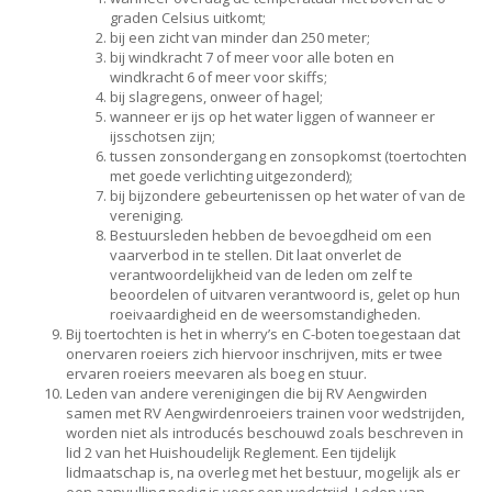
graden Celsius uitkomt;
bij een zicht van minder dan 250 meter;
bij windkracht 7 of meer voor alle boten en
windkracht 6 of meer voor skiffs;
bij slagregens, onweer of hagel;
wanneer er ijs op het water liggen of wanneer er
ijsschotsen zijn;
tussen zonsondergang en zonsopkomst (toertochten
met goede verlichting uitgezonderd);
bij bijzondere gebeurtenissen op het water of van de
vereniging.
Bestuursleden hebben de bevoegdheid om een
vaarverbod in te stellen. Dit laat onverlet de
verantwoordelijkheid van de leden om zelf te
beoordelen of uitvaren verantwoord is, gelet op hun
roeivaardigheid en de weersomstandigheden.
Bij toertochten is het in wherry’s en C-boten toegestaan dat
onervaren roeiers zich hiervoor inschrijven, mits er twee
ervaren roeiers meevaren als boeg en stuur.
Leden van andere verenigingen die bij RV Aengwirden
samen met RV Aengwirdenroeiers trainen voor wedstrijden,
worden niet als introducés beschouwd zoals beschreven in
lid 2 van het Huishoudelijk Reglement. Een tijdelijk
lidmaatschap is, na overleg met het bestuur, mogelijk als er