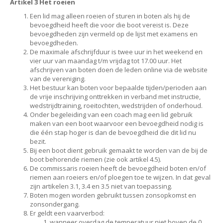
Artikel 3 Het roeien
Een lid mag alleen roeien of sturen in boten als hij de
bevoegdheid heeft die voor die boot vereist is. Deze
bevoegdheden zijn vermeld op de lijst met examens en
bevoegdheden.
De maximale afschrijfduur is twee uur in het weekend en
vier uur van maandag t/m vrijdag tot 17.00 uur. Het
afschrijven van boten doen de leden online via de website
van de vereniging.
Het bestuur kan boten voor bepaalde tijden/perioden aan
de vrije inschrijving onttrekken in verband met instructie,
wedstrijdtraining, roeitochten, wedstrijden of onderhoud.
Onder begeleiding van een coach mag een lid gebruik
maken van een boot waarvoor een bevoegdheid nodig is
die één stap hoger is dan de bevoegdheid die dit lid nu
bezit.
Bij een boot dient gebruik gemaakt te worden van de bij de
boot behorende riemen (zie ook artikel 4.5).
De commissaris roeien heeft de bevoegdheid boten en/of
riemen aan roeiers en/of ploegen toe te wijzen. In dat geval
zijn artikelen 3.1, 3.4 en 3.5 niet van toepassing.
Boten mogen worden gebruikt tussen zonsopkomst en
zonsondergang.
Er geldt een vaarverbod:
wanneer overdag de temperatuur niet boven de 0