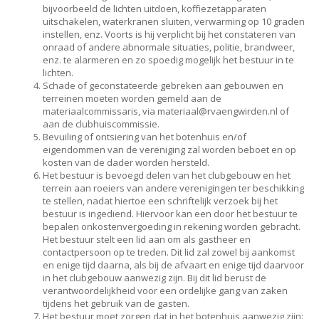
bijvoorbeeld de lichten uitdoen, koffiezetapparaten
uitschakelen, waterkranen sluiten, verwarming op 10 graden
instellen, enz. Voorts is hij verplicht bij het constateren van
onraad of andere abnormale situaties, politie, brandweer,
enz. te alarmeren en zo spoedig mogelijk het bestuur in te
lichten.
Schade of geconstateerde gebreken aan gebouwen en
terreinen moeten worden gemeld aan de
materiaalcommissaris, via
laairetam
@rvaengwirden.nl of
aan de clubhuiscommissie.
Bevuiling of ontsiering van het botenhuis en/of
eigendommen van de vereniging zal worden beboet en op
kosten van de dader worden hersteld.
Het bestuur is bevoegd delen van het clubgebouw en het
terrein aan roeiers van andere verenigingen ter beschikking
te stellen, nadat hiertoe een schriftelijk verzoek bij het
bestuur is ingediend. Hiervoor kan een door het bestuur te
bepalen onkostenvergoeding in rekening worden gebracht.
Het bestuur stelt een lid aan om als gastheer en
contactpersoon op te treden. Dit lid zal zowel bij aankomst
en enige tijd daarna, als bij de afvaart en enige tijd daarvoor
in het clubgebouw aanwezig zijn. Bij dit lid berust de
verantwoordelijkheid voor een ordelijke gang van zaken
tijdens het gebruik van de gasten.
Het bestuur moet zorgen dat in het botenhuis aanwezig zijn: