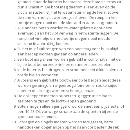
gelaten, maar de kielstrip bestaat bij deze boten slechts uit
dun aluminium. De boot mag daarom alleen even op de
vlotrand rusten. Bij het te water laten mag de kiel niet over
de rand van het vlot worden geschoven. De romp en het
roertje mogen nooit met de vlotrand in aanraking komen.
Alle andere boten worden te water gelaten door deze
evenwijdig aan het vlot ver weg in het water te leggen. De
romp, het vinnetje en het roertje mogen nooit met de
vlotrand in aanraking komen.
Bij het in- of uitbrengen van een boot mag voor hulp altijd
een beroep worden gedaan op andere leden.
Een boot mag alleen worden gebruikt in combinatie met de
bij de boot behorende riemen en andere onderdelen.
In de boten is het dragen van schoenen met dikke zolen en
brede hielen verboden.
Alvorens een gebruikte boot weer op te bergen moet deze
worden gereinigd en afgedroogd (binnen- en buitenzijde)
moeten de slidings worden schoongemaakt.
De dolkleppen moeten bij het terugleggen in de loods
gesloten te zijn en de luchtkleppen geopend.
Boten mogen alleen geriggerd worden met een pijpsleutel of
een 10-13. Dit vanwege schade aan de spanten bij een te
groot aanhaalmoment.
Schragen en singels moeten worden teruggezet, natte
handdoeken opgehangen op het daarvoor bestemde rek