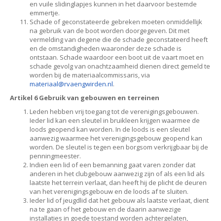
en vuile slidinglapjes kunnen in het daarvoor bestemde
emmertje.
Schade of geconstateerde gebreken moeten onmiddellijk
na gebruik van de boot worden doorgegeven. Dit met
vermelding van degene die de schade geconstateerd heeft
en de omstandigheden waaronder deze schade is
ontstaan. Schade waardoor een boot uit de vaart moet en
schade gevolg van onachtzaamheid dienen direct gemeld te
worden bij de materiaalcommissaris, via
laairetam
@rvaengwirden.nl
.
Artikel 6 Gebruik van gebouwen en terreinen
Leden hebben vrij toegang tot de verenigingsgebouwen.
Ieder lid kan een sleutel in bruikleen krijgen waarmee de
loods geopend kan worden. In de loods is een sleutel
aanwezig waarmee het verenigingsgebouw geopend kan
worden. De sleutel is tegen een borgsom verkrijgbaar bij de
penningmeester.
Indien een lid of een bemanning gaat varen zonder dat
anderen in het clubgebouw aanwezig zijn of als een lid als
laatste het terrein verlaat, dan heeft hij de plicht de deuren
van het verenigingsgebouw en de loods af te sluiten.
Ieder lid of jeugdlid dat het gebouw als laatste verlaat, dient
na te gaan of het gebouw en de daarin aanwezige
installaties in goede toestand worden achtergelaten,