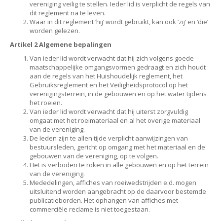
vereniging veilig te stellen. Ieder lid is verplicht de regels van
dit reglement na te leven.
Waar in dit reglement ‘hij’ wordt gebruikt, kan ook ‘zij’ en ‘die’
worden gelezen.
Artikel 2 Algemene bepalingen
Van ieder lid wordt verwacht dat hij zich volgens goede
maatschappelijke omgangsvormen gedraagt en zich houdt
aan de regels van het Huishoudelijk reglement, het
Gebruiksreglement en het Veiligheidsprotocol op het
verenigingsterrein, in de gebouwen en op het water tijdens
het roeien.
Van ieder lid wordt verwacht dat hij uiterst zorgvuldig
omgaat met het roeimateriaal en al het overige materiaal
van de vereniging.
De leden zijn te allen tijde verplicht aanwijzingen van
bestuursleden, gericht op omgang met het materiaal en de
gebouwen van de vereniging, op te volgen.
Het is verboden te roken in alle gebouwen en op het terrein
van de vereniging.
Mededelingen, affiches van roeiwedstrijden e.d. mogen
uitsluitend worden aangebracht op de daarvoor bestemde
publicatieborden. Het ophangen van affiches met
commerciële reclame is niet toegestaan.