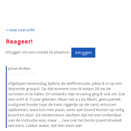
« naar overzicht
Reageer!
Inloggen om een reactie te plaatsen.
Inloggen
Johan Bollen
20 jun 2026 17:39
Afgelopen woensdag, tijdens de skiffinstructie, pikte ik in op een
drijvende graspol. Op dat moment voer ik tempo 28 om de
cursisten in te halen. En ondanks mijn ervaring ging ik ook om. Dat
was echt al 15 jaar geleden. Maar net a.s bij Albert, geen paniek,
rustig met bootje naar de kant, riggertje op de rand, ertussen
opklimmen, want kon niet staan, weer aan boord leunen op veilig
boord en door. De mederoeiers dachten dat het een onderdeel
van de instructie was, maar ..., nee ook het beste paard struikelt
wel eens. Lekker water, dat dan weer wel.