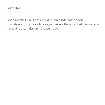
Edith Stok
19 jun 2026 12:13
Goed initatief. En is het een idee om einde zomer een
omslatraining bij de club te organiseren. Buiten in het roeiwater is
net wat 'echter' dan in het zwembad.