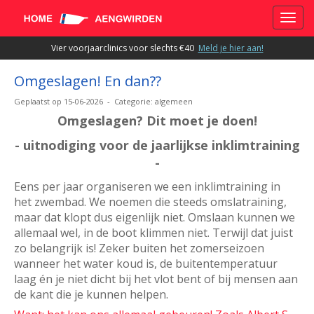
Toggle
Vier voorjaarclinics voor slechts €40
Meld je hier aan!
Omgeslagen! En dan??
Geplaatst op 15-06-2026 - Categorie: algemeen
Omgeslagen? Dit moet je doen!
- uitnodiging voor de jaarlijkse inklimtraining
-
Eens per jaar organiseren we een inklimtraining in
het zwembad. We noemen die steeds omslatraining,
maar dat klopt dus eigenlijk niet. Omslaan kunnen we
allemaal wel, in de boot klimmen niet. Terwijl dat juist
zo belangrijk is! Zeker buiten het zomerseizoen
wanneer het water koud is, de buitentemperatuur
laag én je niet dicht bij het vlot bent of bij mensen aan
de kant die je kunnen helpen.