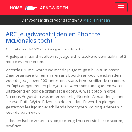
Toggle
Vier voorjaarclinics voor slechts €40
Meld je hier aan!
ARC Jeugdwedstrijden en Phontos
McDonalds tocht
Geplaatst op 02-07-2026 - Categorie: wedstrijdroeien
Afgelopen maand heeft onze jeugd zich uitstekend vermaakt met 2
mooie evenementen.
Zaterdag 28 mei waren we met de jeugd te gast bij ARC in Assen.
Daar organiseert men al jarenlang boord-aan-boordwedstrijden
voor de jeugd over 500 meter, met starts in verschillende nummers,
leeftijd categorieën en ploegen. De weersomstandigheden waren
uitstekend en ook de organisatie door ARC was tiptop in orde.
Namens Aegwirden was iedereen erbij (Noreile, Alexander, Jelmer,
Lieuwe, Ruth, Wytze Edzer, Isolde en Jildau) Er werd in ploegen
gestart op leeftijd in verschillende boot typen. Zo ging iedereen 2
keer de baan over.
Jildau en Isolde wisten als jongste jeugd hun eerste blik te scoren,
proficiat.