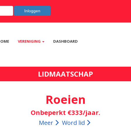
Inloggen
HOME
VERENIGING
DASHBOARD
LIDMAATSCHAP
Roeien
Onbeperkt €333/jaar.
Meer
Word lid