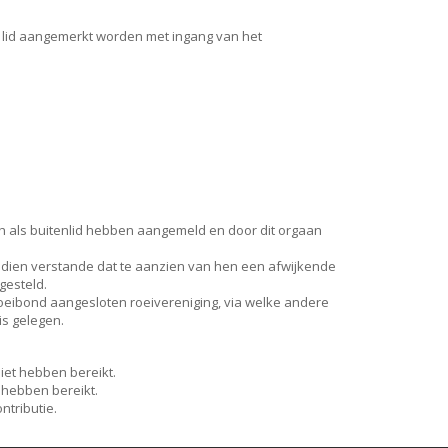
s lid aangemerkt worden met ingang van het
zich als buitenlid hebben aangemeld en door dit orgaan
t dien verstande dat te aanzien van hen een afwijkende
gesteld.
e Roeibond aangesloten roeivereniging, via welke andere
is gelegen.
iet hebben bereikt.
 hebben bereikt.
ntributie.