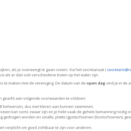
jken, als je overweegt te gaan roeien. Via het secretariaat (
siraterces
@rv
st als er dan ook verscheidene boten op het water zijn.
is te maken met de vereniging. De datum van de
open dag
vind je in de 
en geacht aan volgende voorwaarden te voldoen:
 B beheersen, dus met kleren aan kunnen zwemmen.
t roeien kan soms zwaar zijn en je hebt vaak de gehele bemanning nodig om
ding gedragen worden en smalle, platte (gym)schoenen (bootschoenen); 
irt verplicht om goed zichtbaar te zijn voor anderen.