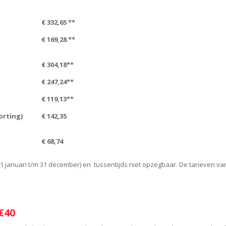
€ 332,65 **
€ 169,28 **
€ 304
,18**
€ 247
,24**
€ 119
,13**
orting)
€
142,35
€ 68,74
 januari t/m 31 december) en tussentijds niet opzegbaar. De tarieven van 
€40