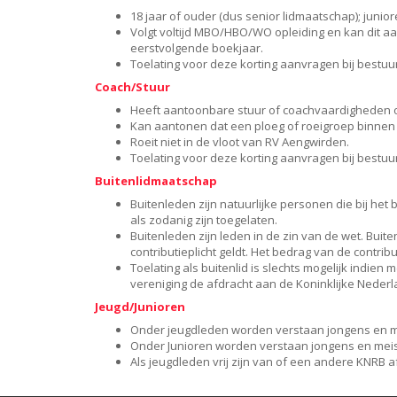
18 jaar of ouder (dus senior lidmaatschap); junio
Volgt voltijd MBO/HBO/WO opleiding en kan dit a
eerstvolgende boekjaar.
Toelating voor deze korting aanvragen bij bestuur
Coach/Stuur
Heeft aantoonbare stuur of coachvaardigheden o
Kan aantonen dat een ploeg of roeigroep binnen 
Roeit niet in de vloot van RV Aengwirden.
Toelating voor deze korting aanvragen bij bestuur
Buitenlidmaatschap
Buitenleden zijn natuurlijke personen die bij het 
als zodanig zijn toegelaten.
Buitenleden zijn leden in de zin van de wet. Bu
contributieplicht geldt. Het bedrag van de contri
Toelating als buitenlid is slechts mogelijk indie
vereniging de afdracht aan de Koninklijke Nederl
Jeugd/Junioren
Onder jeugdleden worden verstaan jongens en meis
Onder Junioren worden verstaan jongens en meisjes
Als jeugdleden vrij zijn van of een andere KNRB 