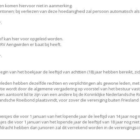
ren komen hiervoor niet in aanmerking.
antonen; bij verliezen van deze hoedanigheid zal persoon automatisch al
.
f kan hier voor opgeleid worden.
RV Aengwirden er baat bij heeft.
.
begin van het boekjaar de leeftijd van achttien (18) jaar hebben bereikt, 
itenleden hebben dezelfde rechten en verplichtingen als gewone leden, me
butie wordt door de algemene vergadering op voorstel van het bestuur vast
n men aantoont lid te zijn van een andere bij de Koninklijke Nederlandsch
andsche Roeibond plaatsvindt, voor zover die vereniging buiten Friesland 
jes die voor 1 januari van het lopende jaar de leeftijd van 14 jaar nog n
 die voor 1 januari van het lopende jaar de leeftijd van 18 jaar nog niet
afdracht hebben dan junioren zal dit verrekend worden in de verenigingsco