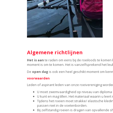
Algemene richtl
ijnen
Het is aan
te raden om eens bij de roeiloods te komen ki
moment is om te komen. Het is vanzelfsprekend het leuk
De
open dag
is ook een heel geschikt moment om kenn
voorwaarden
Leden of aspirant leden van onze roeivereniging word
U moet zwemvaardigheid op niveau van diploma
U kunt en mag tillen. Het materiaal waarin u leer
Tijdens het roeien moet strakke/ elastische kle
passen niet in de voetenborden.
Bij zelfstandig roeien is dragen van opvallende sh