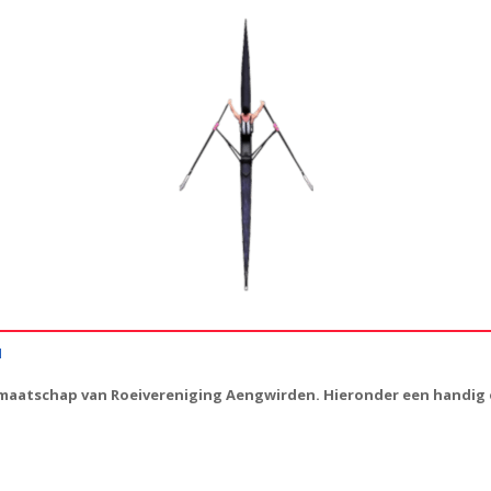
N
idmaatschap van Roeivereniging Aengwirden. Hieronder een handig o