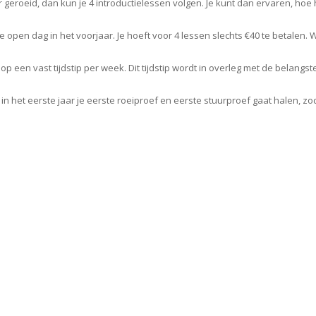
roeid, dan kun je 4 introductielessen volgen. Je kunt dan ervaren, hoe het 
de
open dag
in het voorjaar. Je hoeft voor 4 lessen slechts €40 te betalen. Wo
een vast tijdstip per week. Dit tijdstip wordt in overleg met de belangste
in het eerste jaar je eerste roeiproef en eerste stuurproef gaat halen, zo