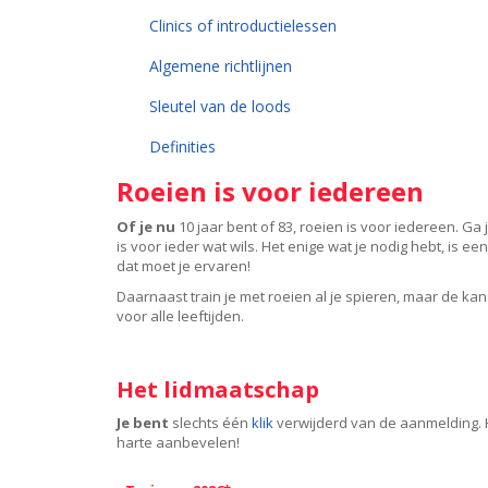
Clinics of introductielessen
Algemene richtlijnen
Sleutel van de loods
Definities
Roeien is voor iedereen
Of je nu
10 jaar bent of 83, roeien is voor iedereen. Ga 
is voor ieder wat wils. Het enige wat je nodig hebt, is e
dat moet je ervaren!
Daarnaast train je met roeien al je spieren, maar de kan
voor alle leeftijden.
Het lidmaatsc
hap
Je bent
slechts één
klik
verwijderd van de aanmelding. Hi
harte aanbevelen!