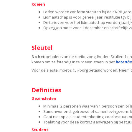
Roeien
Leden worden conform statuten bij de KNRB geregis
Lidmaatschap is voor geheel jaar; restitutie tgv
De tarieven voor het lidmaatschap worden jaarlij
Opzeggen moet voor 1 december en schriftelijk van
Sleutel
Na het
behalen van de roeibevoegdheden Scullen 1 en 
komen om zelfstandig in te roeien staan in het
botenbe
Voor de sleutel moet € 15,- borg betaald worden. Neem 
Definiti
es
Gezinsleden
Minimaal 2 personen waarvan 1 persoon senior li
Samenwonend, getrouwd of samenlevingsvorm 
Gaat niet op als studentenkorting, coach/stuurkort
Toelating voor deze korting aanvragen bij bestuur
Student