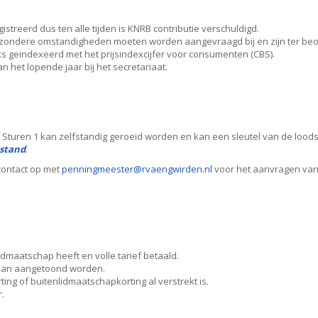
treerd dus ten alle tijden is KNRB contributie verschuldigd.
 bijzondere omstandigheden moeten worden aangevraagd bij en zijn ter beo
ks geindexeerd met het prijsindexcijfer voor consumenten (CBS).
 het lopende jaar bij het secretariaat.
Sturen 1 kan zelfstandig geroeid worden en kan een sleutel van de loo
stand
.
contact op met
retseemgninnep
@rvaengwirden.nl
voor het aanvragen van 
dmaatschap heeft en volle tarief betaald.
kan aangetoond worden.
ing of buitenlidmaatschapkorting al verstrekt is.
.