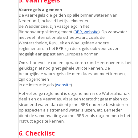
5. Vaarregels
Vaarregels algemeen
De vaarregels die gelden op alle binnenwateren van
Nederland, inclusief het IJsselmeer en
de Waddenzee, zijn vastgelegd in het
Binnenvaartpolitiereglement (
BPR, website
). Op vaarwater
met veel internationale scheepvaart, zoals de
Westerschelde, Rijn, Lek en Waal gelden andere
reglementen. In het BPR zijn de regels ook voor zover
mogelijk aangepast aan Europese normen.
Om schadevrij te roeien op wateren rond Heerenveen is het
gelukkig niet nodig het gehele BPR te kennen. De
belangrijkste vaarregels die men daarvoor moet kennen,
zijn opgenomen
in de Instructiegids (
website
).
Het volledige reglement is opgenomen in de Wateralmanak
deel 1 en de VaarAtlas. Als je een toertocht gaat maken op
stromend water, dan dient je het BPR nader te bestuderen
op aspecten als stromend water, sluizen, etc. Een ieder
dient de samenvatting van het BPR zoals opgenomen in het
Instructiegids te kennen.
6. Checklist