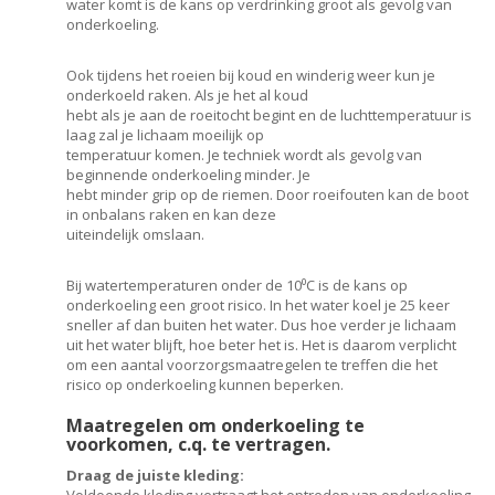
water komt is de kans op verdrinking groot als gevolg van
onderkoeling.
Ook tijdens het roeien bij koud en winderig weer kun je
onderkoeld raken. Als je het al koud
hebt als je aan de roeitocht begint en de luchttemperatuur is
laag zal je lichaam moeilijk op
temperatuur komen. Je techniek wordt als gevolg van
beginnende onderkoeling minder. Je
hebt minder grip op de riemen. Door roeifouten kan de boot
in onbalans raken en kan deze
uiteindelijk omslaan.
Bij watertemperaturen onder de 10⁰C is de kans op
onderkoeling een groot risico. In het water koel je 25 keer
sneller af dan buiten het water. Dus hoe verder je lichaam
uit het water blijft, hoe beter het is. Het is daarom verplicht
om een aantal voorzorgsmaatregelen te treffen die het
risico op onderkoeling kunnen beperken.
Maatregelen om onderkoeling te
voorkomen, c.q. te vertragen.
Draag de juiste kleding: