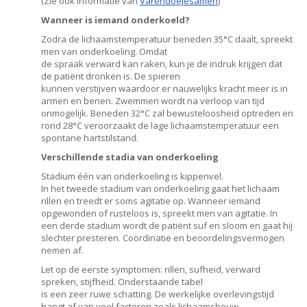
(Zie ook informatie van
Varendoejesamen
)
Wanneer is iemand onderkoeld?
Zodra de lichaamstemperatuur beneden 35°C daalt, spreekt
men van onderkoeling. Omdat
de spraak verward kan raken, kun je de indruk krijgen dat
de patiënt dronken is. De spieren
kunnen verstijven waardoor er nauwelijks kracht meer is in
armen en benen. Zwemmen wordt na verloop van tijd
onmogelijk. Beneden 32°C zal bewusteloosheid optreden en
rond 28°C veroorzaakt de lage lichaamstemperatuur een
spontane hartstilstand.
Verschillende stadia van onderkoeling
Stadium één van onderkoeling is kippenvel.
In het tweede stadium van onderkoeling gaat het lichaam
rillen en treedt er soms agitatie op. Wanneer iemand
opgewonden of rusteloos is, spreekt men van agitatie. In
een derde stadium wordt de patiënt suf en sloom en gaat hij
slechter presteren. Coördinatie en beoordelingsvermogen
nemen af.
Let op de eerste symptomen: rillen, sufheid, verward
spreken, stijfheid. Onderstaande tabel
is een zeer ruwe schatting. De werkelijke overlevingstijd
hangt af van veel factoren zoals lichaamsbouw,