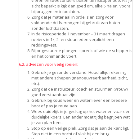
vieren en tweezonders buiten de risicoperiode. Als je
zicht beperkt is kijk dan goed om, elke 5 halen; vooral
bij bruggen en in bochten.
Zorg dat je materiaal in orde is en zorg voor
voldoende drijfvermogen bij gebruik van boten
zonder luchtkasten.
In de risicoperiode 1 november – 31 maart dragen
roeiers in 1x, 2- en stuurlieden verplicht een
reddingsvest.
Bij ongestuurde ploegen: spreek af wie de schipper is
en het commando voert.
6.2. adviezen voor veilig roeien:
Gebruik je gezonde verstand. Houd altijd rekening
met andere schepen (manoeuvreerbaarheid, zicht,
etc.).
Zorg dat de instructeur, coach en stuurman (vrouw)
goed verstaanbaar zijn.
Gebruik bij koud weer en water liever een bredere
boot of pas je route aan.
Wees duidelijk in je gedrag op het water en vaar een
duidelijke koers. Een ander moet tijdig begrijpen wat
je van plan bent.
Stop op een veilige plek. Zorg dat je aan de kant ligt.
Stop niet in een bocht of vlak bij een brug.