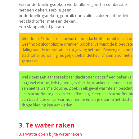
Een onderkoelingsdeken werkt alleen goed in combinatie
met een deken. Heb je geen
onderkoelingsdeken, gebruik dan vuilniszakken, of bedek
het slachtoffer met een deken,
een slaapzak, of jassen.
Niet doen: Probeer een bewusteloos slachtoffer nooit iets te drink
Geef nooit alcoholische dranken. Alcohol verwijdt de bloedvaten en
daling van de temperatuur tot gevolg hebben. Beweeg een onderk
slachtoffer zo weinig mogelijk, behandel het lichaam alsof het van g
gemaakt.
Wel doen: Een aanspreekbaar slachtoffer dat zelf een beker kan v
mag wel warme, liefst goed gesuikerde, dranken innemen en bege
een niet te warme douche. Zoek in elk geval warmte en beschuttin
het slachtoffer tegen verdere afkoeling. Kleed het slachtoffer niet uit
een beschutte en verwarmde ruimte en als je daarna het slachtoff
droge kleding kan aankleden.
3. Te water raken
3.1 Wat te doen bij te water raken