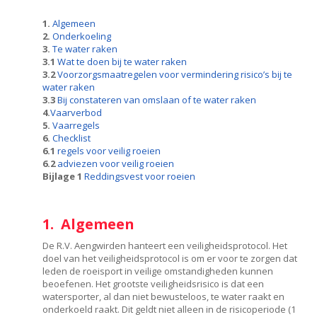
1.
Algemeen
2.
Onderkoeling
3.
Te water raken
3.1
Wat te doen bij te water raken
3.2
Voorzorgsmaatregelen voor vermindering risico’s bij te
water raken
3.3
Bij constateren van omslaan of te water raken
4.
Vaarverbod
5.
Vaarregels
6.
Checklist
6.1
regels voor veilig roeien
6.2
adviezen voor veilig roeien
Bijlage 1
Reddingsvest voor roeien
1. Algemeen
De R.V. Aengwirden hanteert een veiligheidsprotocol. Het
doel van het veiligheidsprotocol is om er voor te zorgen dat
leden de roeisport in veilige omstandigheden kunnen
beoefenen. Het grootste veiligheidsrisico is dat een
watersporter, al dan niet bewusteloos, te water raakt en
onderkoeld raakt. Dit geldt niet alleen in de risicoperiode (1