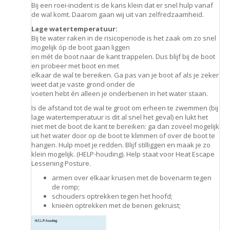
Bij een roei-incident is de kans klein dat er snel hulp vanaf
de wal komt. Daarom gaan wij uit van zelfredzaamheid.
Lage watertemperatuur:
Bij te water raken in de risicoperiode is het zaak om zo snel
mogelijk óp de boot gaan liggen
en mét de boot naar de kant trappelen. Dus blijf bij de boot
en probeer met boot en met
elkaar de wal te bereiken. Ga pas van je boot af als je zeker
weet dat je vaste grond onder de
voeten hebt én alleen je onderbenen in het water staan.
Is de afstand tot de wal te groot om erheen te zwemmen (bij
lage watertemperatuur is dit al snel het geval) en lukt het
niet met de boot de kant te bereiken: ga dan zoveel mogelijk
uit het water door op de boot te klimmen of over de boot te
hangen. Hulp moet je redden. Blijf stilliggen en maak je zo
klein mogelijk. (HELP-houding). Help staat voor Heat Escape
Lessening Posture.
armen over elkaar kruisen met de bovenarm tegen
de romp;
schouders optrekken tegen het hoofd;
knieën optrekken met de benen gekruist;