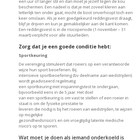
een uur of langer stil en dan moet je jezelf tegen de kou
beschermen. Een nadeel is dat je met zoveel kleren aan
letterlijk ten onder gaat, mocht de boot onverhoopt toch een
keer omslaan. Als je een goedgekeurd reddingsvest draagt,
blijf je drijven en kun je gemakkelijker aan de kant komen.
Een reddingsvest is in de risicoperiode (1 november – 31
maart) verplicht voor alle stuurlieden.
Zorg dat je een goede conditie hebt:
Sportkeuring
De vereniging stimuleert dat roeiers op een verantwoorde
wijze hun sport beoefenen. Bij
intensieve sportbeoefening (bv deelname aan wedstrijden)
wordt geadviseerd regelmatig
een sportkeuring met inspanningstest te ondergaan,
bijvoorbeeld eens in de 5 jaar. Het doel
van een sportkeuring is om vast te stellen of een roeier in
staat is om de fysieke prestatie te
leveren die nodig is bij het roeien van wedstrijden, te wijzen
op mogelijke
gezondheidsrisico’s en om vroegtijdig latente medische
risico’s op te sporen.
Wat moet je doen als iemand onderkoeld is