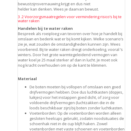
bewustzijnsvernauwing krijgt en dus niet
helder kan denken. Wees je daarvan bewust.
3 .2 Voorzorgsmaatregelen voor vermindering risico’s bij te
water raken
Handelen bij te water raken
Bespreek als roeiploeg van tevoren over hoe je handelt bij
omslaan en bedenk wat er bij komt kijken. Welke scenario’s
zie je, wat zouden de omstandigheden kunnen zijn. Wees
voorbereid. Bij te water raken dreigt onderkoeling, vooral ‘s
winters. Door het grote warmtegeleidend vermogen van
water koel je 25 maal sterker af dan in lucht. Je moet ook
nog kracht overhouden om op de kant te klimmen.
Materiaal
De boten moeten bij vollopen of omslaan een goed
drijfvermogen hebben. Doe dus luchtkasten (dopjes,
luikjes) voor het instappen goed dicht, of zorg voor
voldoende drijfvermogen (luchtzakken die in de
loods beschikbaar zijn) bij boten zonder luchtkasten.
Voetenborden: Op de voetenborden worden alleen
gesloten heelcups gebruikt, zodatin noodsituaties de
schoenhak niet in de cup blijft haken. Zowel
voetenborden met vaste schoenen en voetenborden