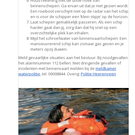
Houd rekening met de dode hoek van
binnenschepen. Ga ervan uit dat je niet gezien wordt.
Een roeiboot verschijnt niet op de radar van het schip
en is voor de schipper een ‘klein stipje’ op de horizon.
Laat schepen gemakkelijk passeren. Als een schip
harder gaat dan jij, zorg dan dat hij snel op een
overzichtelijke plek kan inhalen.
Mijd het schroefwater van binnenvaartschepen. Een
manoeuvrerend schip kan zomaar gas geven en je
meters opzij duwen.
Meld gevaarlijke situaties aan het bestuur. Bij noodgevallen
het alarmnummer 112 bellen. Niet dringende gevallen of
incidenten met binnenvaart melden bij de
meldkamer
waterpolitie
, tel. 09008844. Overig:
Politie Heerenveen