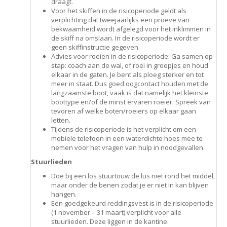
draagt.
Voor het skiffen in de risicoperiode geldt als
verplichting dat tweejaarlijks een proeve van
bekwaamheid wordt afgelegd voor het inklimmen in
de skiff na omslaan. In de risicoperiode wordt er
geen skiffinstructie gegeven.
Advies voor roeien in de risicoperiode: Ga samen op
stap: coach aan de wal, of roei in groepjes en houd
elkaar in de gaten. Je bent als ploeg sterker en tot
meer in staat. Dus goed oogcontact houden met de
langzaamste boot, vaak is dat namelijk het kleinste
boottype en/of de minst ervaren roeier. Spreek van
tevoren af welke boten/roeiers op elkaar gaan
letten.
Tijdens de risicoperiode is het verplicht om een
mobiele telefoon in een waterdichte hoes mee te
nemen voor het vragen van hulp in noodgevallen.
Stuurlieden
Doe bij een los stuurtouw de lus niet rond het middel,
maar onder de benen zodat je er niet in kan blijven
hangen.
Een goedgekeurd reddingsvest is in de risicoperiode
(1 november – 31 maart) verplicht voor alle
stuurlieden. Deze liggen in de kantine.