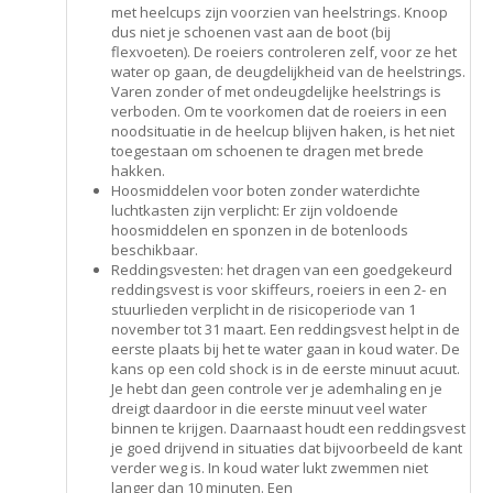
met heelcups zijn voorzien van heelstrings. Knoop
dus niet je schoenen vast aan de boot (bij
flexvoeten). De roeiers controleren zelf, voor ze het
water op gaan, de deugdelijkheid van de heelstrings.
Varen zonder of met ondeugdelijke heelstrings is
verboden. Om te voorkomen dat de roeiers in een
noodsituatie in de heelcup blijven haken, is het niet
toegestaan om schoenen te dragen met brede
hakken.
Hoosmiddelen voor boten zonder waterdichte
luchtkasten zijn verplicht: Er zijn voldoende
hoosmiddelen en sponzen in de botenloods
beschikbaar.
Reddingsvesten: het dragen van een goedgekeurd
reddingsvest is voor skiffeurs, roeiers in een 2- en
stuurlieden verplicht in de risicoperiode van 1
november tot 31 maart. Een reddingsvest helpt in de
eerste plaats bij het te water gaan in koud water. De
kans op een cold shock is in de eerste minuut acuut.
Je hebt dan geen controle ver je ademhaling en je
dreigt daardoor in die eerste minuut veel water
binnen te krijgen. Daarnaast houdt een reddingsvest
je goed drijvend in situaties dat bijvoorbeeld de kant
verder weg is. In koud water lukt zwemmen niet
langer dan 10 minuten. Een