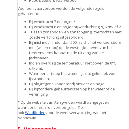
Rood betekent vaarverbod
Voor een vaarverbod worden de volgende regels
gehanteerd:
Bij windkracht 7 en hoger *.
Bij windkracht 6 en hoger bij windrichting N, NNW of Z.
Tussen zonsonder- en zonsopgang (toertochten met
goede verlichting uitgezonderd).
Bij mist met minder dan 500m zicht: het verkeersbord
met (wit en rood) op de westelijke oever van het
Heerenveens kanaal na de uitgang van de
jachthaven.
Indien overdag de temperatuur niet boven de 0°C
uitkomt.
Wanneer er ijs op het water ligt; dat geldt ook voor
ijsschotsen.
Bij slagregens, (naderend) onweer en hagel.
Bij bijzondere gebeurtenissen op het water of de
vereniging.
* Op de website van Aengwirden wordt aangegeven
wanneer er een roeiverbod geldt. Zie
ook
Windfinder
voor de weersverwachting van het
Nannewiid.