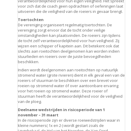
verantwoordelijkheid voor hun eigen veiligheid. Het spreekt
voor zich dat de coach geen opdrachten of oefeningen laat
uitvoeren die de veiligheid van de roeiers in gevaar brengt.
Toertochten
De vereniging organiseert regelmatig toertochten. De
vereniging zorgt ervoor dat de tocht onder veilige
omstandigheden kan plaatsvinden. De roeiers zijn tijdens
de tocht zelf verantwoordelijkheid voor hun veiligheid. Zij
wijzen een schipper of kapitein aan. Dit betekent ook dat
slechts aan roeitochten deelgenomen kan worden indien
stuurlieden en roeiers over de juiste bevoegdheden
beschikken.
Indien wordt deelgenomen aan roeitochten op natuurlijk
stromend water (grote rivieren) dient in elk geval een van de
roeiers of stuurman te beschikken over een brevet voor
roeien op stromend water óf over aantoonbare ervaring
voor het roeien op stromend water. Deze roeier of
stuurman heeft de verantwoordelijkheid voor de veiligheid
van de ploeg.
Deelname wedstrijden in risicoperiode van 1
november – 31 maart
In de risicoperiode zijn er diverse roeiwedstrijden waar in
kleine nummers( 1x en 2-) wordt gestart zoals de
Lingebokaal, de Hel van het Noorden, de Van Oord