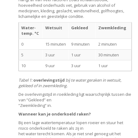
hoeveelheid onderhuids vet, gebruik van alcohol of
medicijnen, kleding, geslacht, windsnelheid, golfhoogtes,
lichamelijke en geestelijke conditie.
Water-
Wetsuit
Gekleed
Zwemkleding
temp. °C
0
15 minuten
9 minuten
2 minuten
5
3 uur
1 uur
30 minuten
10
9 uur
3 uur
1 uur
Tabel 1:
overlevingstijd
bij te water geraken in wetsuit,
gekleed of in zwemkleding.
De overlevingstijd in roeikleding ligt waarschijnlijk tussen die
van “Gekleed” en
“Zwemkleding” in.
Wanneer kan je onderkoeld raken?
Bij een lage watertemperatuur lopen roeier en stuur het
risico onderkoeld te raken als zij in
het water terecht komen. Als je niet snel genoeg uit het