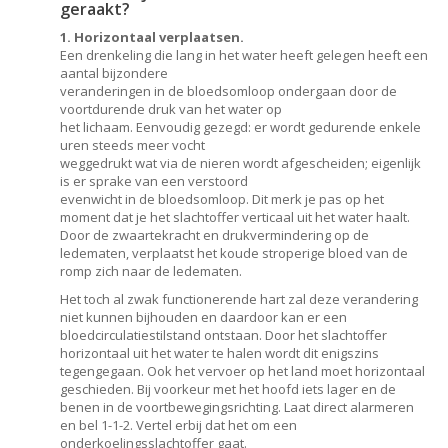
geraakt?
1. Horizontaal verplaatsen.
Een drenkeling die lang in het water heeft gelegen heeft een
aantal bijzondere
veranderingen in de bloedsomloop ondergaan door de
voortdurende druk van het water op
het lichaam. Eenvoudig gezegd: er wordt gedurende enkele
uren steeds meer vocht
weggedrukt wat via de nieren wordt afgescheiden; eigenlijk
is er sprake van een verstoord
evenwicht in de bloedsomloop. Dit merk je pas op het
moment dat je het slachtoffer verticaal uit het water haalt.
Door de zwaartekracht en drukvermindering op de
ledematen, verplaatst het koude stroperige bloed van de
romp zich naar de ledematen.
Het toch al zwak functionerende hart zal deze verandering
niet kunnen bijhouden en daardoor kan er een
bloedcirculatiestilstand ontstaan. Door het slachtoffer
horizontaal uit het water te halen wordt dit enigszins
tegengegaan. Ook het vervoer op het land moet horizontaal
geschieden. Bij voorkeur met het hoofd iets lager en de
benen in de voortbewegingsrichting. Laat direct alarmeren
en bel 1-1-2. Vertel erbij dat het om een
onderkoelingsslachtoffer gaat.