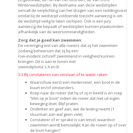
Winterwedstrijden. Bij deelname aan deze wedstrijden
vervalt de verplichting van het dragen van een reddingsvest
omdat bij de wedstrijd voldoende toezicht aanwezig is om
de wedstrijd veilig te laten verlopen. Ook is een jury
aanwezig die bepaalt of wedstrijden kunnen plaatsvinden
afhankelijk van de weersomstandigheden.
Zorg dat je goed kan zwemmen:
De vereniging eist van alle roeiers dat zij het zwemmen
zodanig beheersen dat zij bij een
roei-incident zichzelf zwemmend in veiligheid kunnen
brengen. Dit is aan te tonen met
zwemdiploma`s A en B.
3.3 Bij constateren van omslaan of te water raken
Waarschuw eerst een mederoeier, een boot in de
buurt en/of omstanders.
Roep naar de roeier dat hij of zij in beeld is en roep
“klim op je boot” indien de roeier dat niet uit eigen
beweging doet. Blijf praten.
Onderken en geef aan, wie de leiding neemt (1
stuurman aan wal geen vele).
Constateer of er sprake is van letsel, waardoor
zwemmen wordt bemoeilijkt. Kan de roeier op of over
de boot hangen?