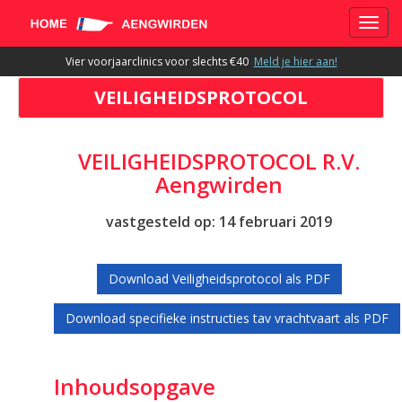
Toggle
Vier voorjaarclinics voor slechts €40
Meld je hier aan!
VEILIGHEIDSPROTOCOL
VEILIGHEIDSPROTOCOL R.V.
Aengwirden
vastgesteld op: 14 februari 2019
Download Veiligheidsprotocol als PDF
Download specifieke instructies tav vrachtvaart als PDF
Inhoudsopgave