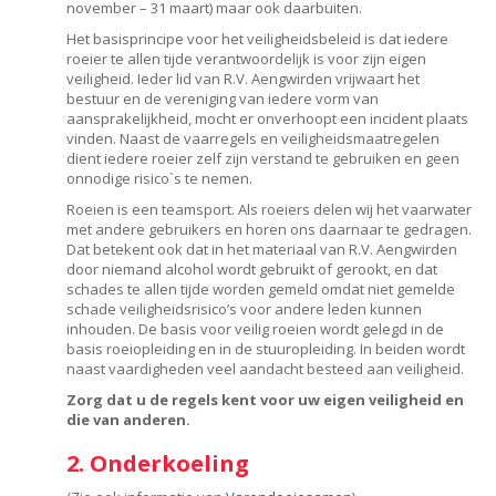
november – 31 maart) maar ook daarbuiten.
Het basisprincipe voor het veiligheidsbeleid is dat iedere
roeier te allen tijde verantwoordelijk is voor zijn eigen
veiligheid. Ieder lid van R.V. Aengwirden vrijwaart het
bestuur en de vereniging van iedere vorm van
aansprakelijkheid, mocht er onverhoopt een incident plaats
vinden. Naast de vaarregels en veiligheidsmaatregelen
dient iedere roeier zelf zijn verstand te gebruiken en geen
onnodige risico`s te nemen.
Roeien is een teamsport. Als roeiers delen wij het vaarwater
met andere gebruikers en horen ons daarnaar te gedragen.
Dat betekent ook dat in het materiaal van R.V. Aengwirden
door niemand alcohol wordt gebruikt of gerookt, en dat
schades te allen tijde worden gemeld omdat niet gemelde
schade veiligheidsrisico’s voor andere leden kunnen
inhouden. De basis voor veilig roeien wordt gelegd in de
basis roeiopleiding en in de stuuropleiding. In beiden wordt
naast vaardigheden veel aandacht besteed aan veiligheid.
Zorg dat u de regels kent voor uw eigen veiligheid en
die van anderen.
2. Onderkoeling