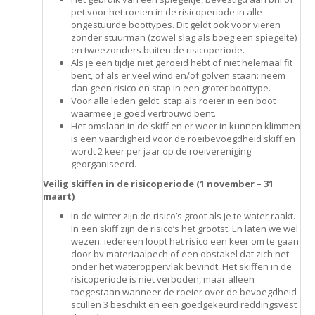
pet voor het roeien in de risicoperiode in alle
ongestuurde boottypes. Dit geldt ook voor vieren
zonder stuurman (zowel slag als boeg een spiegelte)
en tweezonders buiten de risicoperiode.
Als je een tijdje niet geroeid hebt of niet helemaal fit
bent, of als er veel wind en/of golven staan: neem
dan geen risico en stap in een groter boottype.
Voor alle leden geldt: stap als roeier in een boot
waarmee je goed vertrouwd bent.
Het omslaan in de skiff en er weer in kunnen klimmen
is een vaardigheid voor de roeibevoegdheid skiff en
wordt 2 keer per jaar op de roeivereniging
georganiseerd.
Veilig skiffen in de risicoperiode (1 november – 31
maart)
In de winter zijn de risico’s groot als je te water raakt.
In een skiff zijn de risico’s het grootst. En laten we wel
wezen: iedereen loopt het risico een keer om te gaan
door bv materiaalpech of een obstakel dat zich net
onder het wateroppervlak bevindt. Het skiffen in de
risicoperiode is niet verboden, maar alleen
toegestaan wanneer de roeier over de bevoegdheid
scullen 3 beschikt en een goedgekeurd reddingsvest