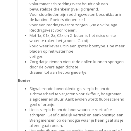
volautomatisch reddingsvest houdt ook een
bewusteloze drenkeling veilig drijvend.
Voor stuurlieden zijn reddingsvesten beschikbaar in
de kantine. Roeiers dienen zelf
voor een reddingsvest te zorgen. (Zie ook: bijlage
Reddingsvest voor roeien).
Met 1x, C1x, 2x, C2x en 2- boten is het risico om te
water te raken het grootst. Ga bij
koud weer liever uit in een groter boottype. Hoe meer
bladen op het water hoe
veiliger.
Zorg dat je riemen niet uit de dollen kunnen springen
door de overslagen dicht te
draaien tot aan het borgmoertje.
Roeier
Signalerende bovenkleding is verplicht om de
zichtbaarheid te vergoten voor skiffeur, boegroeier,
slagroeier en stuur. Aanbevolen wordt fluorescerend
geel of oranje.
Het is verplicht om de boot waarin je roeit af te
schrijven. Geef duidelijk vertrek en aankomsttijd aan.
Breng mensen op de hoogte waar je heen gaat als je
alleen gaat roeien.
Het gebruik van een spiegeltje, bevestigd aan bril of