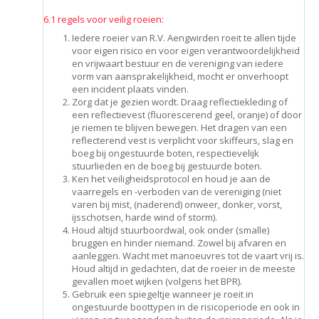
6.1 regels voor veilig roeien:
Iedere roeier van R.V. Aengwirden roeit te allen tijde
voor eigen risico en voor eigen verantwoordelijkheid
en vrijwaart bestuur en de vereniging van iedere
vorm van aansprakelijkheid, mocht er onverhoopt
een incident plaats vinden.
Zorg dat je gezien wordt. Draag reflectiekleding of
een reflectievest (fluorescerend geel, oranje) of door
je riemen te blijven bewegen. Het dragen van een
reflecterend vest is verplicht voor skiffeurs, slag en
boeg bij ongestuurde boten, respectievelijk
stuurlieden en de boeg bij gestuurde boten.
Ken het veiligheidsprotocol en houd je aan de
vaarregels en -verboden van de vereniging (niet
varen bij mist, (naderend) onweer, donker, vorst,
ijsschotsen, harde wind of storm).
Houd altijd stuurboordwal, ook onder (smalle)
bruggen en hinder niemand. Zowel bij afvaren en
aanleggen. Wacht met manoeuvres tot de vaart vrij is.
Houd altijd in gedachten, dat de roeier in de meeste
gevallen moet wijken (volgens het BPR).
Gebruik een spiegeltje wanneer je roeit in
ongestuurde boottypen in de risicoperiode en ook in