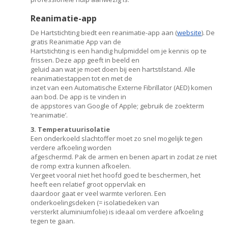
Reanimatie-app
De Hartstichting biedt een reanimatie-app aan (
website
). De
gratis Reanimatie App van de
Hartstichting is een handig hulpmiddel om je kennis op te
frissen. Deze app geeft in beeld en
geluid aan wat je moet doen bij een hartstilstand. Alle
reanimatiestappen tot en met de
inzet van een Automatische Externe Fibrillator (AED) komen
aan bod. De app is te vinden in
de appstores van Google of Apple; gebruik de zoekterm
‘reanimatie’.
3. Temperatuurisolatie
Een onderkoeld slachtoffer moet zo snel mogelijk tegen
verdere afkoeling worden
afgeschermd. Pak de armen en benen apart in zodat ze niet
de romp extra kunnen afkoelen.
Vergeet vooral niet het hoofd goed te beschermen, het
heeft een relatief groot oppervlak en
daardoor gaat er veel warmte verloren. Een
onderkoelingsdeken (= isolatiedeken van
versterkt aluminiumfolie) is ideaal om verdere afkoeling
tegen te gaan.