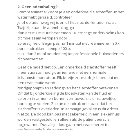
2. Geen ademhaling?
Start reanimatie: Zodra je een onderkoeld slachtoffer uit het
water hebt gehaald, controleer
je of de ademweg vrij is en of het slachtoffer ademhaalt.
Twijfel je aan de ademhaling, ga
dan eerst 1 minuut beademen. Bij ernstige onderkoeling kan
dit moeizaam verlopen door
spierstijfheid. Begin pas na 1 minuut met reanimeren (30 x
borst indrukken - tempo 100 p.
min., dan 2 maal beademen) tot professionele hulpverleners
dit overnemen.
Geef de moed niet op. Een onderkoeld slachtoffer heeft
meer zuurstof nodig dan iemand met een normale
lichaamstemperatuur. Elk beetje zuurstofrijk bloed dat met
een reanimatie wordt
rondgepompt kan redding van het slachtoffer betekenen.
Omdat bij onderkoeling de bloedvaten van de huid en
spieren in armen en benen vernauwen, is er nauwelijks
hartslag te voelen. Zo kan de indruk ontstaan, dat het
slachtoffer is overleden. In sommige gevallen is dit echter
niet zo. De dood kan pas met zekerheid in een ziekenhuis
worden vastgesteld, en alleen als de patiënt eerst is
opgewarmd. Dus altijd doorgaan met reanimeren tot
professionele hulp aanwezig is.