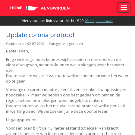
Toggle
Vier voorjaarclinics voor slechts €40
Meld je hier aan!
Update corona protocol
Geplaatst op 02-07-2020 - Categorie: algemeen
Beste leden,
Enige weken geleden konden wij het roeien in een deel van de
vloot al vrijgeven, maar nu kunnen we in ploegen weer het water
op!
Daarom willen we jullie van harte welkom heten om weer het water
op te gaan.
Vanwege de corona-maatregelen blijven er enkele aanpassingen
noodzakelijk, maar wij hebben ons best gedaan om binnen de
regels het roeien in ploegen weer mogelijk te maken.
Daarom sturen wij nu het nieuwe corona-protocol, welke per 2 juli
in werking treed. Wij verzoeken jullie deze door te lezen.
Uitgangspunten:
Voor senioren blijft de 1,5 meter afstand tot elkaar van kracht,
alleen bij het tillen van boten en tijdens het varen mag hier van