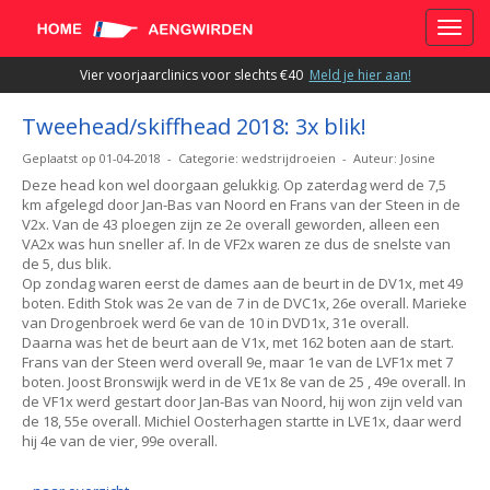
Toggle
Vier voorjaarclinics voor slechts €40
Meld je hier aan!
Tweehead/skiffhead 2018: 3x blik!
Geplaatst op 01-04-2018 - Categorie: wedstrijdroeien - Auteur: Josine
Deze head kon wel doorgaan gelukkig. Op zaterdag werd de 7,5
km afgelegd door Jan-Bas van Noord en Frans van der Steen in de
V2x. Van de 43 ploegen zijn ze 2e overall geworden, alleen een
VA2x was hun sneller af. In de VF2x waren ze dus de snelste van
de 5, dus blik.
Op zondag waren eerst de dames aan de beurt in de DV1x, met 49
boten. Edith Stok was 2e van de 7 in de DVC1x, 26e overall. Marieke
van Drogenbroek werd 6e van de 10 in DVD1x, 31e overall.
Daarna was het de beurt aan de V1x, met 162 boten aan de start.
Frans van der Steen werd overall 9e, maar 1e van de LVF1x met 7
boten. Joost Bronswijk werd in de VE1x 8e van de 25 , 49e overall. In
de VF1x werd gestart door Jan-Bas van Noord, hij won zijn veld van
de 18, 55e overall. Michiel Oosterhagen startte in LVE1x, daar werd
hij 4e van de vier, 99e overall.