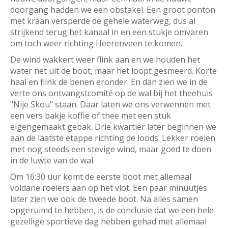
doorgang hadden we een obstakel. Een groot ponton
met kraan versperde de gehele waterweg, dus al
strijkend terug het kanaal in en een stukje omvaren
om toch weer richting Heerenveen te komen.
De wind wakkert weer flink aan en we houden het
water net uit de boot, maar het loopt gesmeerd. Korte
haal en flink de benen eronder. En dan zien we in de
verte ons ontvangstcomité op de wal bij het theehuis
"Nije Skou" staan. Daar laten we ons verwennen met
een vers bakje koffie of thee met een stuk
eigengemaakt gebak. Drie kwartier later beginnen we
aan de laatste etappe richting de loods. Lekker roeien
met nog steeds een stevige wind, maar goed te doen
in de luwte van de wal.
Om 16:30 uur komt de eerste boot met allemaal
voldane roeiers aan op het vlot. Een paar minuutjes
later zien we ook de tweede boot. Na alles samen
opgeruimd te hebben, is de conclusie dat we een hele
gezellige sportieve dag hebben gehad met allemaal