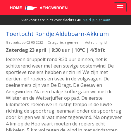
Toggle
Vier voorjaarclinics voor slechts €40
Meld je hier aan!
Toertocht Rondje Aldeboarn-Akkrum
Geplaatst op 02-05-2022 - Categorie: algemeen - Auteur: Ingrid
Zaterdag 23 april | 9:30 uur | 10°C | 4/5bft
Iedereen druppelt rond 9:30 uur binnen, het is
schitterend weer met een stevige oostenwind. De
sportieve roeiers hebben er zin in! We zijn met
dertien: elf roeiers en twee in de volgwagen. De
deelnemers zijn van De Dragt, De Geeuw en
Aengwirden. Na een bakje koffie gaan we met de
Wilster en de Wetterjuffer op pad. De eerste
kilometers roeien we in rustig tempo in de luwte
richting de spoorbrug, eenmaal onder de spoorbrug
door krijgen we al wat meer tegenwind. Na ongeveer
4 km op de Hooivaart moeten de roeiers echt
bikkelen, 5 km vol tegen de wind in met windstoten