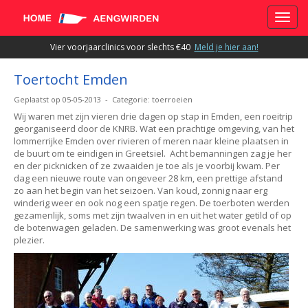
Toggle
Vier voorjaarclinics voor slechts €40
Meld je hier aan!
Toertocht Emden
Geplaatst op 05-05-2013 - Categorie: toerroeien
Wij waren met zijn vieren drie dagen op stap in Emden, een roeitrip
georganiseerd door de KNRB. Wat een prachtige omgeving, van het
lommerrijke Emden over rivieren of meren naar kleine plaatsen in
de buurt om te eindigen in Greetsiel. Acht bemanningen zag je her
en der picknicken of ze zwaaiden je toe als je voorbij kwam. Per
dag een nieuwe route van ongeveer 28 km, een prettige afstand
zo aan het begin van het seizoen. Van koud, zonnig naar erg
winderig weer en ook nog een spatje regen. De toerboten werden
gezamenlijk, soms met zijn twaalven in en uit het water getild of op
de botenwagen geladen. De samenwerking was groot evenals het
plezier.