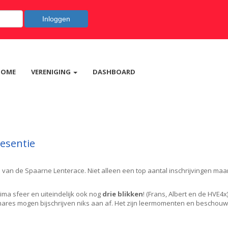
Inloggen
HOME
VERENIGING
DASHBOARD
esentie
e van de Spaarne Lenterace. Niet alleen een top aantal inschrijvingen m
ima sfeer en uiteindelijk ook nog
drie blikken
! (Frans, Albert en de HVE
lmares mogen bijschrijven niks aan af. Het zijn leermomenten en beschouw 