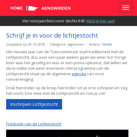
Toggle
Vier voorjaarclinics voor slechts €40
Meld je hier aan!
Schrijf je in voor de lichtjestocht
Geplaatst op 20-12-2018 - Categorie: algemeen - Auteur:
Hidde
Het nieuwe jaar van de Toercommissie start traditioneel met de
Lichtjestocht, dus over een paar weken gaan we weer los! Vorige
keer was het gezellig en was er een prima opkomst, dat willen we
deze editie ook weer evenaren. Het programma van de
Lichtjestocht staat op de algemene
agenda
van onze
roeivereniging.
Druk hieronder op de knop hieronder om je in te schrijven en zeg
het voort; Doe mee met de Lichtjestocht en roei je zot!
Inschrijven Lichtjestocht
Fotoboek van de Lichtjestocht