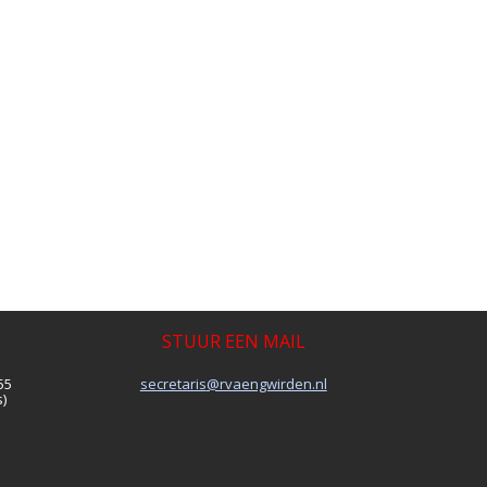
STUUR EEN MAIL
55
siraterces
@rvaengwirden.nl
)