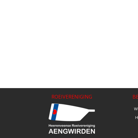
ROEIVERENIGING
B
We
H