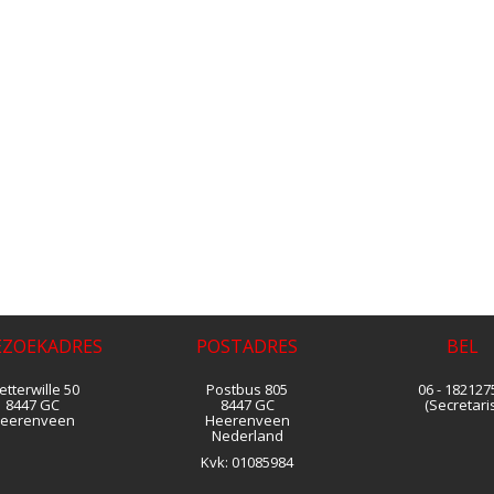
EZOEKADRES
POSTADRES
BEL
tterwille 50
Postbus 805
06 - 182127
8447 GC
8447 GC
(Secretaris
eerenveen
Heerenveen
Nederland
Kvk:
01085984