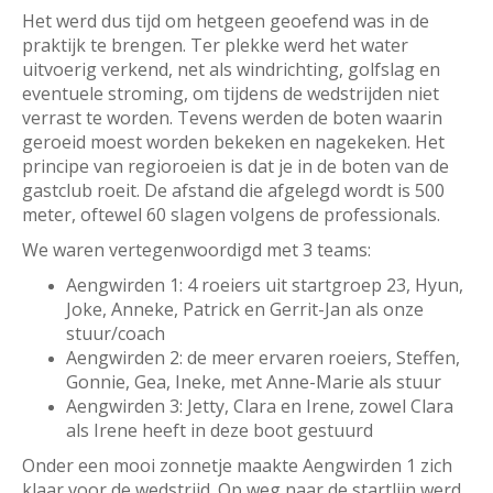
Het werd dus tijd om hetgeen geoefend was in de
praktijk te brengen. Ter plekke werd het water
uitvoerig verkend, net als windrichting, golfslag en
eventuele stroming, om tijdens de wedstrijden niet
verrast te worden. Tevens werden de boten waarin
geroeid moest worden bekeken en nagekeken. Het
principe van regioroeien is dat je in de boten van de
gastclub roeit. De afstand die afgelegd wordt is 500
meter, oftewel 60 slagen volgens de professionals.
We waren vertegenwoordigd met 3 teams:
Aengwirden 1: 4 roeiers uit startgroep 23, Hyun,
Joke, Anneke, Patrick en Gerrit-Jan als onze
stuur/coach
Aengwirden 2: de meer ervaren roeiers, Steffen,
Gonnie, Gea, Ineke, met Anne-Marie als stuur
Aengwirden 3: Jetty, Clara en Irene, zowel Clara
als Irene heeft in deze boot gestuurd
Onder een mooi zonnetje maakte Aengwirden 1 zich
klaar voor de wedstrijd. Op weg naar de startlijn werd