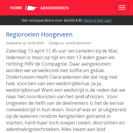
Toggle
Vier voorjaarclinics voor slechts €40
Meld je hier aan!
Regioroeien Hoogeveen
Geplaatst op 16-04-2024 - Categorie: wedstrijdroeien
Zaterdag 13 april 11.45 uur: verzamelen bij de Mac.
Iedereen is mooi op tijd en met 13 leden gaan we
richting HRV de Compagnie. Daar aangekomen
worden we verwelkomd met koffie en gebak.
Ondertussen heeft Clara iedereen die dat nog niet
had, voorzien van een wedstrijdtenue. Ja ja,
wedstrijdtenue! Want een wedstrijd is de reden dat we
naar het noordoosten van het land afreizen. Voor
ongeveer de helft van de deelnemers is het de eerste
roeiwedstrijd in hun leven. Vooraf was er al uitgebreid
op de wateren rondom Aengwirden getraind in
starten, hard maar toch soepel roeien, doorzetten en
ademhalingstechnieken. Alles kwam aan bod.