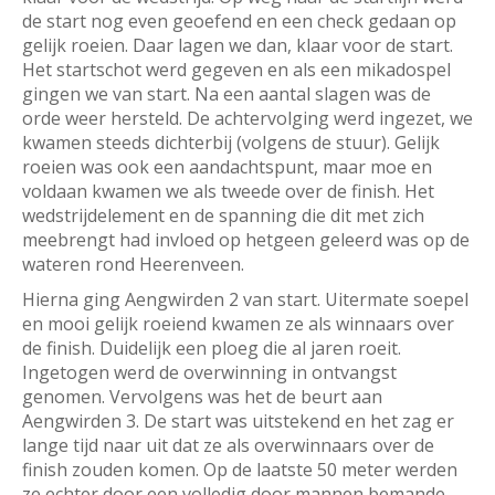
de start nog even geoefend en een check gedaan op
gelijk roeien. Daar lagen we dan, klaar voor de start.
Het startschot werd gegeven en als een mikadospel
gingen we van start. Na een aantal slagen was de
orde weer hersteld. De achtervolging werd ingezet, we
kwamen steeds dichterbij (volgens de stuur). Gelijk
roeien was ook een aandachtspunt, maar moe en
voldaan kwamen we als tweede over de finish. Het
wedstrijdelement en de spanning die dit met zich
meebrengt had invloed op hetgeen geleerd was op de
wateren rond Heerenveen.
Hierna ging Aengwirden 2 van start. Uitermate soepel
en mooi gelijk roeiend kwamen ze als winnaars over
de finish. Duidelijk een ploeg die al jaren roeit.
Ingetogen werd de overwinning in ontvangst
genomen. Vervolgens was het de beurt aan
Aengwirden 3. De start was uitstekend en het zag er
lange tijd naar uit dat ze als overwinnaars over de
finish zouden komen. Op de laatste 50 meter werden
ze echter door een volledig door mannen bemande