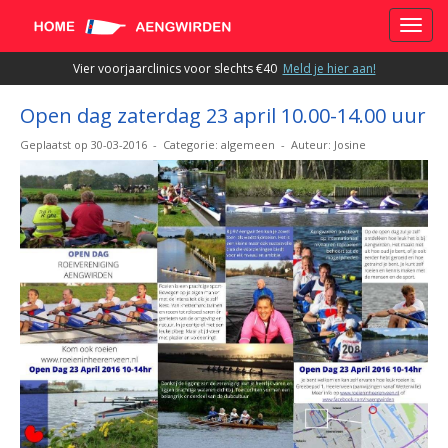
Toggle
Vier voorjaarclinics voor slechts €40
Meld je hier aan!
Open dag zaterdag 23 april 10.00-14.00 uur
Geplaatst op 30-03-2016 - Categorie: algemeen - Auteur: Josine