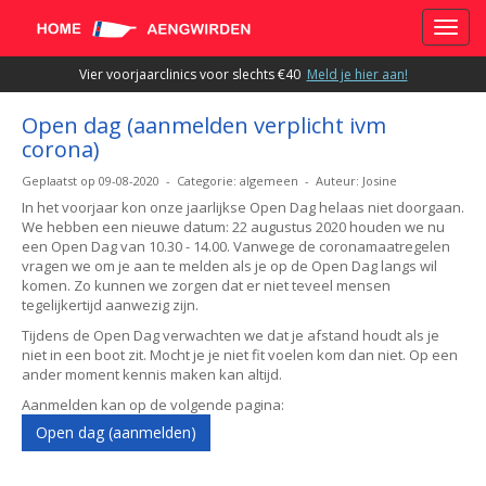
Toggle
Vier voorjaarclinics voor slechts €40
Meld je hier aan!
Open dag (aanmelden verplicht ivm
corona)
Geplaatst op 09-08-2020 - Categorie: algemeen - Auteur: Josine
In het voorjaar kon onze jaarlijkse Open Dag helaas niet doorgaan.
We hebben een nieuwe datum: 22 augustus 2020 houden we nu
een Open Dag van 10.30 - 14.00. Vanwege de coronamaatregelen
vragen we om je aan te melden als je op de Open Dag langs wil
komen. Zo kunnen we zorgen dat er niet teveel mensen
tegelijkertijd aanwezig zijn.
Tijdens de Open Dag verwachten we dat je afstand houdt als je
niet in een boot zit. Mocht je je niet fit voelen kom dan niet. Op een
ander moment kennis maken kan altijd.
Aanmelden kan op de volgende pagina:
Open dag (aanmelden)