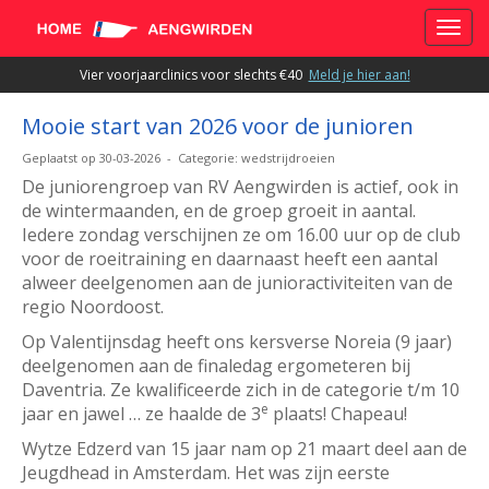
Toggle
Vier voorjaarclinics voor slechts €40
Meld je hier aan!
Mooie start van 2026 voor de junioren
Geplaatst op 30-03-2026 - Categorie: wedstrijdroeien
De juniorengroep van RV Aengwirden is actief, ook in
de wintermaanden, en de groep groeit in aantal.
Iedere zondag verschijnen ze om 16.00 uur op de club
voor de roeitraining en daarnaast heeft een aantal
alweer deelgenomen aan de junioractiviteiten van de
regio Noordoost.
Op Valentijnsdag heeft ons kersverse Noreia (9 jaar)
deelgenomen aan de finaledag ergometeren bij
Daventria. Ze kwalificeerde zich in de categorie t/m 10
e
jaar en jawel … ze haalde de 3
plaats! Chapeau!
Wytze Edzerd van 15 jaar nam op 21 maart deel aan de
Jeugdhead in Amsterdam. Het was zijn eerste