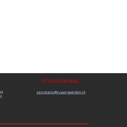
STUUR EEN MAIL
55
siraterces
@rvaengwirden.nl
)