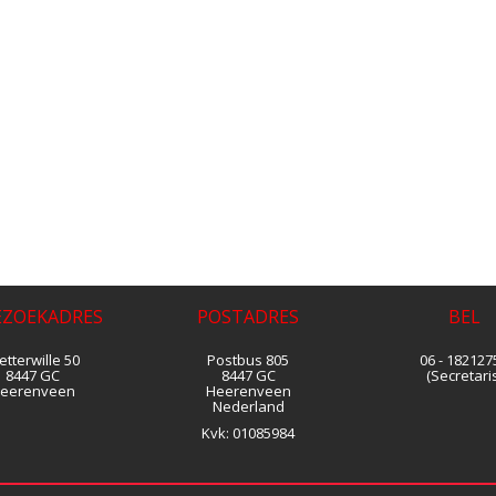
EZOEKADRES
POSTADRES
BEL
tterwille 50
Postbus 805
06 - 182127
8447 GC
8447 GC
(Secretaris
eerenveen
Heerenveen
Nederland
Kvk:
01085984