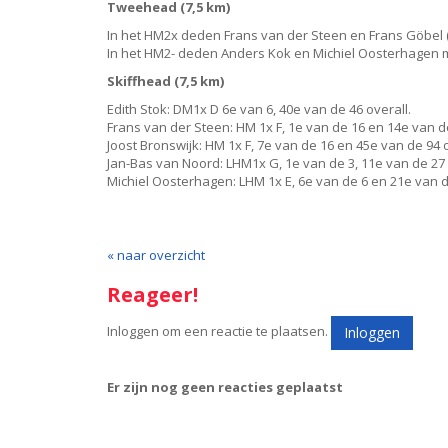
Tweehead (7,5 km)
In het HM2x deden Frans van der Steen en Frans Göbel (
In het HM2- deden Anders Kok en Michiel Oosterhagen me
Skiffhead (7,5 km)
Edith Stok: DM1x D 6e van 6, 40e van de 46 overall.
Frans van der Steen: HM 1x F, 1e van de 16 en 14e van d
Joost Bronswijk: HM 1x F, 7e van de 16 en 45e van de 94 o
Jan-Bas van Noord: LHM1x G, 1e van de 3, 11e van de 27 
Michiel Oosterhagen: LHM 1x E, 6e van de 6 en 21e van d
« naar overzicht
Reageer!
Inloggen om een reactie te plaatsen.
Inloggen
Er zijn nog geen reacties geplaatst