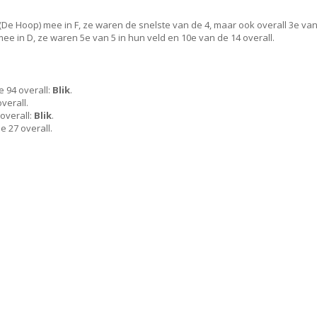
De Hoop) mee in F, ze waren de snelste van de 4, maar ook overall 3e va
e in D, ze waren 5e van 5 in hun veld en 10e van de 14 overall.
e 94 overall:
Blik
.
verall.
overall:
Blik
.
e 27 overall.