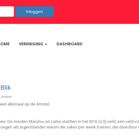
Inloggen
HOME
VERENIGING
DASHBOARD
Blik
 Josine
wel allemaal op de Amstel.
. De meiden Marylou en Lieke startten in het M16 2x EJ veld, een veld vo
ploegen als tegenstander waren die vaker per week trainen, die daardoor