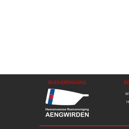
ROEIVERENIGING
B
We
H