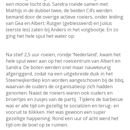
een mooie tocht dus. Sandra roeide samen met
Mathijs in de dubbel twee, de beiden C4’s werden
bemand door de overige actieve roeiers, onder leiding
van Gea en Albert. Rutger (geblesseerd) en Julius
(eerste les) zaten bij Anders in het volgbootje. En zo
ging het hele spul het water op.
Na stief 2,5 uur roeien, rondje ‘Nederland’, kwam het
hele spul weer aan op het roeicentrum van Albert en
Sandra. De boten werden snel maar nauwkeurig
afgeriggerd, zodat na een uitgebreide duik in het
Steenwijkerdiep kon worden aangeschoven bij de bbq,
waarvan de ouders de organisatieop zich hadden
genomen. Naast de roeiers waren ook ouders en
broertjes en zusjes van de partij. Tijdens
de barbecue
was er alle tijd om gezellig te socializen en terug- en
vooruit te blikken. Het was gewoon een super
gezellige happening. Rond een uur of acht werd het
tijd om de boel op te ruimen.