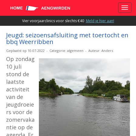
Toggle
Vier voorjaarclinics voor slechts €40
Meld je hier aan!
Jeugd: seizoensafsluiting met toertocht en
bbq Weerribben
Geplaatst op 10-07-2022 - Categorie: algemeen - Auteur: Anders
Op zondag
10 juli
stond de
laatste
activiteit
van de
jeugdroeie
rs voor de
zomervaka
ntie op de
agenda. Er