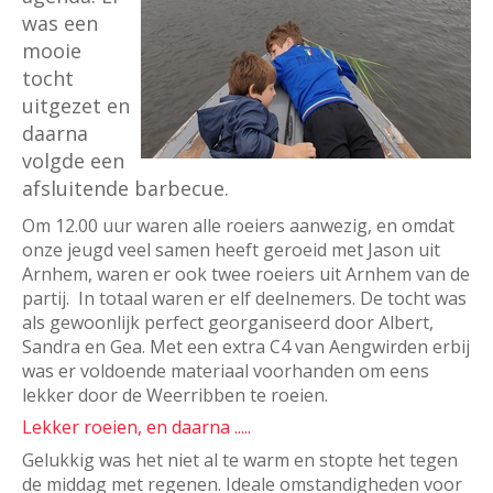
was een
mooie
tocht
uitgezet en
daarna
volgde een
afsluitende barbecue.
Om 12.00 uur waren alle roeiers aanwezig, en omdat
onze jeugd veel samen heeft geroeid met Jason uit
Arnhem, waren er ook twee roeiers uit Arnhem van de
partij. In totaal waren er elf deelnemers. De tocht was
als gewoonlijk perfect georganiseerd door Albert,
Sandra en Gea. Met een extra C4 van Aengwirden erbij
was er voldoende materiaal voorhanden om eens
lekker door de Weerribben te roeien.
Lekker roeien, en daarna .....
Gelukkig was het niet al te warm en stopte het tegen
de middag met regenen. Ideale omstandigheden voor