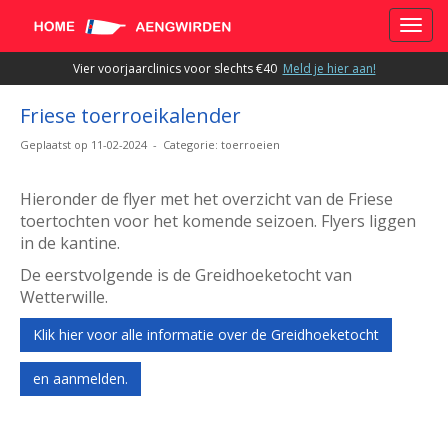
Toggle
Vier voorjaarclinics voor slechts €40
Meld je hier aan!
Friese toerroeikalender
Geplaatst op 11-02-2024 - Categorie: toerroeien
Hieronder de flyer met het overzicht van de Friese
toertochten voor het komende seizoen. Flyers liggen
in de kantine.
De eerstvolgende is de Greidhoeketocht van
Wetterwille.
Klik hier voor alle informatie over de Greidhoeketocht
en aanmelden.