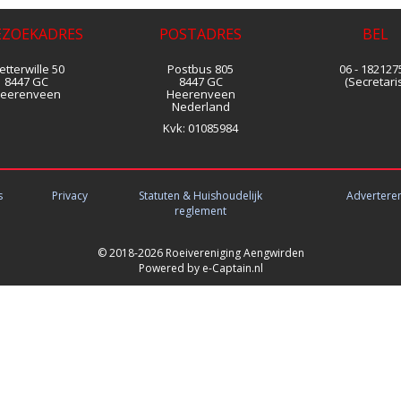
EZOEKADRES
POSTADRES
BEL
tterwille 50
Postbus 805
06 - 182127
8447 GC
8447 GC
(Secretaris
eerenveen
Heerenveen
Nederland
Kvk:
01085984
s
Privacy
Statuten & Huishoudelijk
Advertere
reglement
© 2018-2026 Roeivereniging Aengwirden
Powered by e-Captain.nl