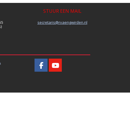
STUUR EEN MAIL
55
secretaris@rvaengwirden.nl
)
n