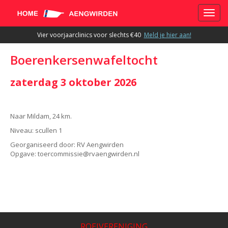
Toggle
Vier voorjaarclinics voor slechts €40
Meld je hier aan!
Boerenkersenwafeltocht
zaterdag 3 oktober 2026
Naar Mildam, 24 km.
Niveau: scullen 1
Georganiseerd door: RV Aengwirden
Opgave:
eissimmocreot
@rvaengwirden.nl
ROEIVERENIGING