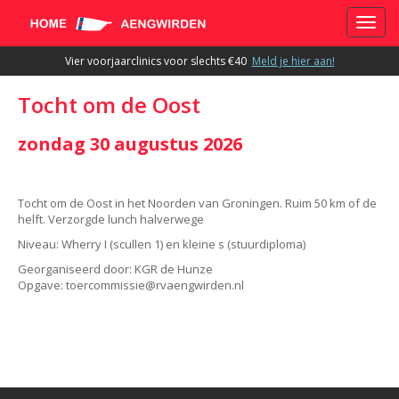
Toggle
Vier voorjaarclinics voor slechts €40
Meld je hier aan!
Tocht om de Oost
zondag 30 augustus 2026
Tocht om de Oost in het Noorden van Groningen. Ruim 50 km of de
helft. Verzorgde lunch halverwege
Niveau: Wherry I (scullen 1) en kleine s (stuurdiploma)
Georganiseerd door: KGR de Hunze
Opgave:
eissimmocreot
@rvaengwirden.nl